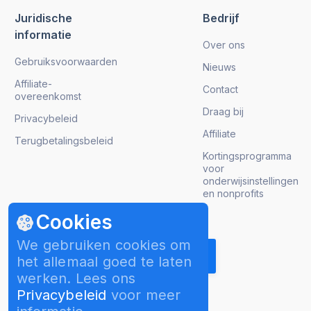
Juridische
Bedrijf
informatie
Over ons
Gebruiksvoorwaarden
Nieuws
Affiliate-
Contact
overeenkomst
Draag bij
Privacybeleid
Affiliate
Terugbetalingsbeleid
Kortingsprogramma
voor
onderwijsinstellingen
en nonprofits
Cookies
Krijg product updates
We gebruiken cookies om
het allemaal goed te laten
werken. Lees ons
Privacybeleid
voor meer