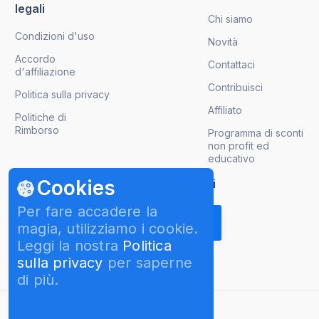
legali
Chi siamo
Condizioni d'uso
Novità
Accordo
Contattaci
d'affiliazione
Contribuisci
Politica sulla privacy
Affiliato
Politiche di
Rimborso
Programma di sconti
non profit ed
educativo
Cookies
Ricevi gli aggiornamenti sui prodotti
Per fare accadere la
magia, utilizziamo i cookie.
Leggi la nostra
Politica
sulla privacy
per saperne
di più.
italiano