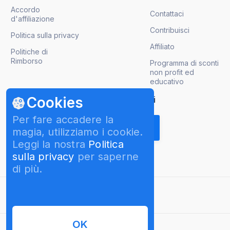
Accordo
Contattaci
d'affiliazione
Contribuisci
Politica sulla privacy
Affiliato
Politiche di
Rimborso
Programma di sconti
non profit ed
educativo
Cookies
Ricevi gli aggiornamenti sui prodotti
Per fare accadere la
magia, utilizziamo i cookie.
Leggi la nostra
Politica
sulla privacy
per saperne
di più.
italiano
OK