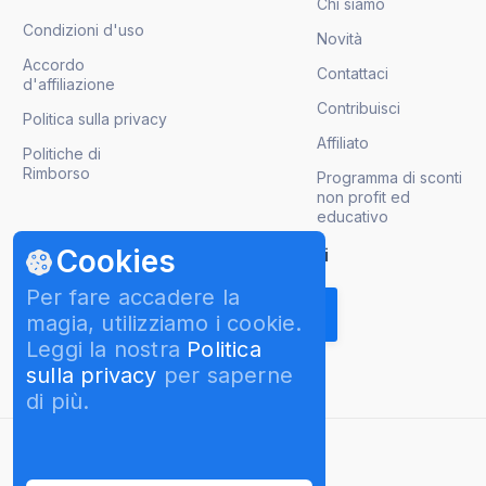
Chi siamo
Condizioni d'uso
Novità
Accordo
Contattaci
d'affiliazione
Contribuisci
Politica sulla privacy
Affiliato
Politiche di
Rimborso
Programma di sconti
non profit ed
educativo
Cookies
Ricevi gli aggiornamenti sui prodotti
Per fare accadere la
magia, utilizziamo i cookie.
Leggi la nostra
Politica
sulla privacy
per saperne
di più.
italiano